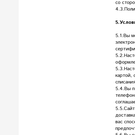
со стор
4.3.Поли
5.Услов
5.1.Вы 
электрон
сертифи
5.2.Нас
оформле
5.3.Нас
картой, 
списани
5.4.Вы п
телефон
соглашае
5.5.Сай
доставк
вас спос
предпоч