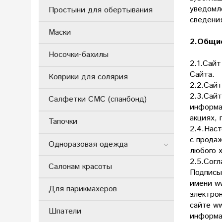
уведомл
Простыни для обертывания
сведени
Маски
2.Общие
Носочки-бахилы
2.1.Сай
Сайта.
Коврики для солярия
2.2.Сай
2.3.Сай
Салфетки СМС (спанбонд)
информа
акциях,
Тапочки
2.4.Нас
с продаж
Одноразовая одежда
любого 
2.5.Согл
Салонам красоты
Подписыв
имени ww
Для парикмахеров
электро
сайте ww
Шпатели
информа