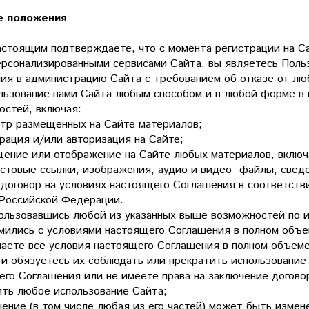
е положения
астоящим подтверждаете, что с момента регистрации на Са
ерсонализированными сервисами Сайта, вы являетесь Польз
ия в администрацию Сайта с требованием об отказе от лю
ользование вами Сайта любым способом и в любой форме в
остей, включая:
отр размещенных на Сайте материалов;
рация и/или авторизация на Сайте;
ение или отображение на Сайте любых материалов, включая
кстовые ссылки, изображения, аудио и видео- файлы, свед
 договор на условиях настоящего Соглашения в соответств
 Российской Федерации.
пользовавшись любой из указанных выше возможностей по 
омились с условиями настоящего Соглашения в полном объе
маете все условия настоящего Соглашения в полном объеме
и обязуетесь их соблюдать или прекратить использование 
его Соглашения или не имеете права на заключение договор
ить любое использование Сайта;
ение (в том числе любая из его частей) может быть измен