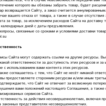
оглашаетесь, что в случае невозможности передачи вам то
 течение которого вы обязаны забрать товар, будет расцен
ар возвращается Сайту, а заказ считается аннулированным
учае вашего отказа от товара, а также в случае отсутствия
та за товар, за исключением расходов Сайта на доставку 
0 календарных дней с даты предъявления.
вопросы, связанные со сроками и условиями доставки товар
ol.su
ственность
висы Сайта могут содержать ссылки на другие ресурсы. Вы
какой ответственности за доступность этих ресурсов и за 
е с использованием вами контента этих ресурсов.
акже соглашаетесь с тем, что Сайт не несёт никакой отве
 вы предоставляете сторонним ресурсам и/или иным третьи
подтверждаете, что Сайт не отвечает за возможную потерю
арушения вами положений настоящего Соглашения, а также 
лизированных сервисов Сайта.
етственность за действия несовершеннолетних, включая пр
а законных представителях несовершеннолетних.