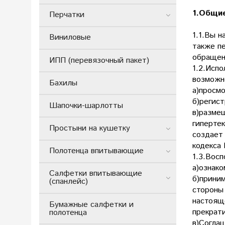
1.Общи
Перчатки
1.1.Вы н
Виниловые
также п
обращен
ИПП (перевязочный пакет)
1.2.Исп
возможн
Бахилы
а)просм
б)регист
Шапочки-шарлотты
в)размещ
гиперте
Простыни на кушетку
создает
кодекса
Полотенца впитывающие
1.3.Вос
а)ознак
Салфетки впитывающие
б)прини
(спанлейс)
стороны 
настоящ
Бумажные салфетки и
прекрат
полотенца
в)Соглаш