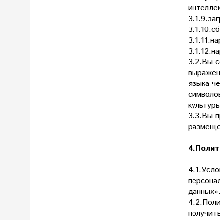
интелле
3.1.9.з
3.1.10.
3.1.11.н
3.1.12.
3.2.Вы с
выражени
языка че
символов
культуры
3.3.Вы п
размеще
4.Полит
4.1.Усл
персона
данных»
4.2.Пол
получит