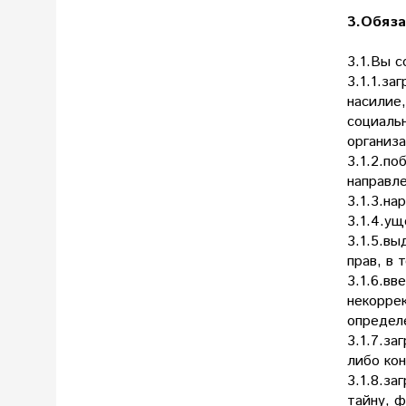
3.Обяза
3.1.Вы 
3.1.1.за
насилие,
социаль
организа
3.1.2.п
направл
3.1.3.н
3.1.4.у
3.1.5.вы
прав, в 
3.1.6.вв
некорре
определ
3.1.7.за
либо ко
3.1.8.за
тайну, ф