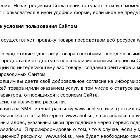
ения. Новая редакция Соглашения вступает в силу с моме
я Пользователя в иной удобной форме, если иное не преду
 условия пользования Сайтом
т осуществляет продажу товара посредством веб-ресурса w
т осуществляет доставку товара способами, определенным
т предоставляет доступ к персонализированным сервисам С
ции по интересующему вас товару, создания рейтингов и мн
 проводимых Сайтом.
тоящим вы даете своё добровольное согласие на информиро
ей товара и/или оказанием услуг, в том числе о статусе в
характера, относящихся к сервисам Сайта.
асие на получение рассылки:
аясь на SMS- и email-рассылку www.ariol.su или третьих л
w.ariol.su, в сети Интернет www.ariol.su, я соглашаюсь п
нный адрес, указанный мной при подписке через сервис по
w.ariol.su. Я проинформирован о том, что в случае, если у
ционной рассылки www.ariol.su, мне будет необходимо сам