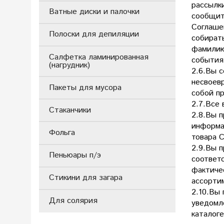
рассылки
Ватные диски и палочки
сообщит
Соглаше
Полоски для депиляции
собират
фамилию
Салфетка ламинированная
события
(нагрудник)
2.6.Вы с
несвоев
Пакеты для мусора
собой пр
2.7.Все 
Стаканчики
2.8.Вы 
информа
Фольга
товара С
2.9.Вы п
Пеньюары п/э
соответ
фактичес
Стикини для загара
ассортим
2.10.Вы 
Для солярия
уведомл
каталоге