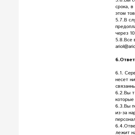
5.6.Вы с
срока, в
этом тов
5.7.В сл
предопла
через 1
5.8.Все 
ariol@ari
6.Ответ
6.1. Сер
несет ни
связанны
6.2.Вы т
которые
6.3.Вы 
из-за н
персона
6.4.Отв
лежит н