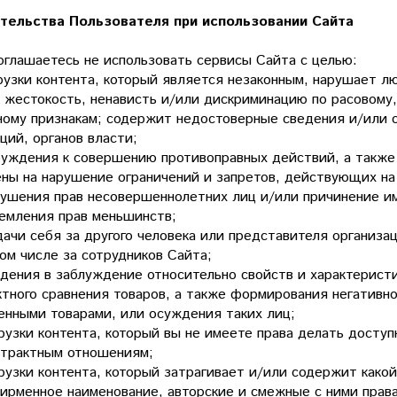
тельства Пользователя при использовании Сайта
соглашаетесь не использовать сервисы Сайта с целью:
грузки контента, который является незаконным, нарушает л
 жестокость, ненависть и/или дискриминацию по расовому,
ному признакам; содержит недостоверные сведения и/или о
ций, органов власти;
обуждения к совершению противоправных действий, а также
ены на нарушение ограничений и запретов, действующих н
арушения прав несовершеннолетних лиц и/или причинение 
щемления прав меньшинств;
дачи себя за другого человека или представителя организ
том числе за сотрудников Сайта;
едения в заблуждение относительно свойств и характеристи
ктного сравнения товаров, а также формирования негативно
енными товарами, или осуждения таких лиц;
грузки контента, который вы не имеете права делать досту
нтрактным отношениям;
грузки контента, который затрагивает и/или содержит како
ирменное наименование, авторские и смежные с ними права