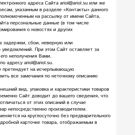
ектронного адреса Сайта ariol@ariol.su или же
есам, указанным в разделе «Контакты» данного
полномоченным на рассылку от имени Сайта,
айта персональные данные (в том числе
рмирования о новостях и других
за задержки, сбои, неверную или
о уведомлений. При этом Сайт оставляет за
 его неполучения Вами.
 адресу ariol@ariol.su.
не претендует на исчерпывающую
вить все замечания по неточному описанию
внешний вид, упаковка и характеристики товаров
ременно Сайт доводит до вашего сведения, что
отличаться от этих описаний в случае
овар непосредственно производителем.
меняется на круглосуточно без предварительного
одробной карточке товара, отображаемым в