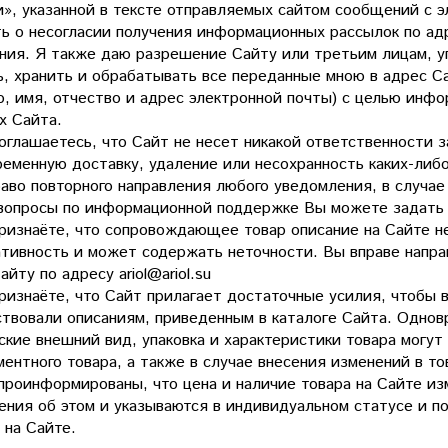
», указанной в тексте отправляемых сайтом сообщений с эл
ь о несогласии получения информационных рассылок по адр
ния. Я также даю разрешение Сайту или третьим лицам, у
ь, хранить и обрабатывать все переданные мною в адрес С
, имя, отчество и адрес электронной почты) с целью инфо
х Сайта.
оглашаетесь, что Сайт не несет никакой ответственности 
ременную доставку, удаление или несохранность каких-либ
аво повторного направления любого уведомления, в случае
вопросы по информационной поддержке Вы можете задать по
признаёте, что сопровождающее товар описание на Сайте 
тивность и может содержать неточности. Вы вправе напра
айту по адресу ariol@ariol.su
ризнаёте, что Сайт прилагает достаточные усилия, чтобы 
ствовали описаниям, приведенным в каталоге Сайта. Однов
кие внешний вид, упаковка и характеристики товара могут 
ентного товара, а также в случае внесения изменений в т
проинформированы, что цена и наличие товара на Сайте из
ения об этом и указываются в индивидуальном статусе и п
 на Сайте.