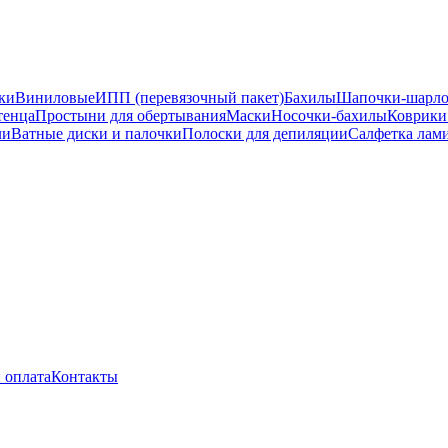
ки
Виниловые
ИПП (перевязочный пакет)
Бахилы
Шапочки-шарл
тенца
Простыни для обертывания
Маски
Носочки-бахилы
Коврики
ли
Ватные диски и палочки
Полоски для депиляции
Салфетка лам
 оплата
Контакты