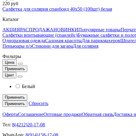
220 руб
Салфетка для солярия спанбонд 40х50 (100шт) белая
Каталог
АКЦИЯ
РАСПРОДАЖА
НОВИНКИ
Популярные товары
Перчат
Салфетки впитывающие (спанлейс)
Бумажные салфетки и поло
Одноразовая одежда
Салонам красоты
Для парикмахеров
Шпате
Пеньюары п/э
Стикини для загара
Для солярия
Фильтры
Цена
Применить
Цвет
Белый
Применить
Сбросить
Применить
Оферта
Соглашение
Оптовые продажи
Обратная связь
Доставка и
Тел:
8(4212)20-17-08
WhatsApp:
8(914)158-17-08