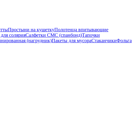
отты
Простыни на кушетку
Полотенца впитывающие
 для солярия
Салфетки СМС (спанбонд)
Тапочки
инированная (нагрудник)
Пакеты для мусора
Стаканчики
Фольга