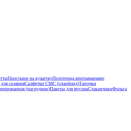
отты
Простыни на кушетку
Полотенца впитывающие
 для солярия
Салфетки СМС (спанбонд)
Тапочки
инированная (нагрудник)
Пакеты для мусора
Стаканчики
Фольга