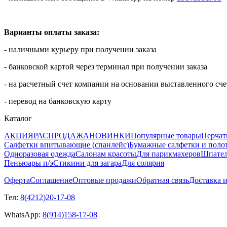
Варианты оплаты заказа:
- наличными курьеру при получении заказа
- банковской картой через терминал при получении заказа
- на расчетный счет компании на основании выставленного сче
- перевод на банковскую карту
Каталог
АКЦИЯ
РАСПРОДАЖА
НОВИНКИ
Популярные товары
Перчат
Салфетки впитывающие (спанлейс)
Бумажные салфетки и поло
Одноразовая одежда
Салонам красоты
Для парикмахеров
Шпате
Пеньюары п/э
Стикини для загара
Для солярия
Оферта
Соглашение
Оптовые продажи
Обратная связь
Доставка и
Тел:
8(4212)20-17-08
WhatsApp:
8(914)158-17-08