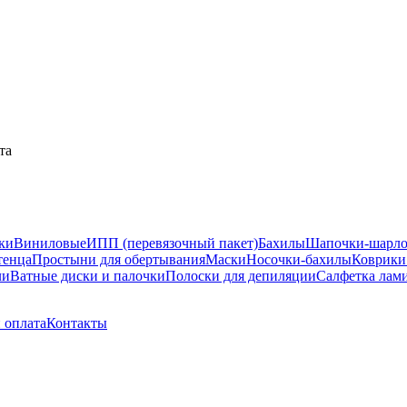
та
ки
Виниловые
ИПП (перевязочный пакет)
Бахилы
Шапочки-шарл
тенца
Простыни для обертывания
Маски
Носочки-бахилы
Коврики
ли
Ватные диски и палочки
Полоски для депиляции
Салфетка лам
 оплата
Контакты