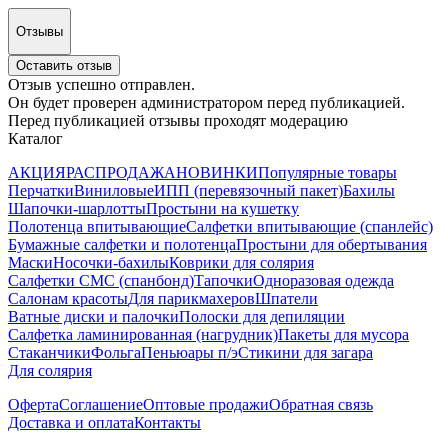
Отзывы
Оставить отзыв
Отзыв успешно отправлен.
Он будет проверен администратором перед публикацией.
Перед публикацией отзывы проходят модерацию
Каталог
АКЦИЯ
РАСПРОДАЖА
НОВИНКИ
Популярные товары
Перчатки
Виниловые
ИПП (перевязочный пакет)
Бахилы
Шапочки-шарлотты
Простыни на кушетку
Полотенца впитывающие
Салфетки впитывающие (спанлейс)
Бумажные салфетки и полотенца
Простыни для обертывания
Маски
Носочки-бахилы
Коврики для солярия
Салфетки СМС (спанбонд)
Тапочки
Одноразовая одежда
Салонам красоты
Для парикмахеров
Шпатели
Ватные диски и палочки
Полоски для депиляции
Салфетка ламинированная (нагрудник)
Пакеты для мусора
Стаканчики
Фольга
Пеньюары п/э
Стикини для загара
Для солярия
Оферта
Соглашение
Оптовые продажи
Обратная связь
Доставка и оплата
Контакты