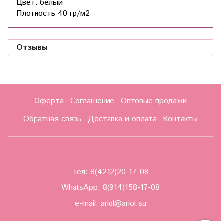
Цвет: белый
Плотность 40 гр/м2
Отзывы
Оферта
Соглашение
Оптовые продажи
Обратная связь
Доставка и оплата
Контакты
Тел:
8(4212)20-17-08
WhatsApp:
8(914)158-17-08
e-mail: ariol@ariol.su